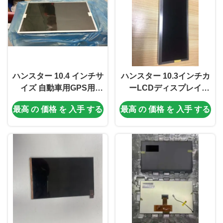
ハンスター 10.4 インチサ
ハンスター 10.3インチカ
イズ 自動車用GPS用
ーLCDディスプレイ
1024*768ピクセルと
HSD103KPW2-A10
最高 の 価格 を 入手 する
最高 の 価格 を 入手 する
16.2Mカラー
1920*720ピクセルと
850CD/m2 自動車アプリ
ケーションのための明る
さ