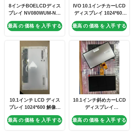
8インチBOELCDディス
IVO 10.1インチカーLCD
プレイ NV080WUM-N61
ディスプレイ 1024*600
1200*1920 解像度 45PIN
ピクセル 800CD/M2明る
最高 の 価格 を 入手 する
最高 の 価格 を 入手 する
IPS と 435 CD/M2 ライト
さおよび自動車用40PIN
ネス
IPS
10.1インチ LCD ディス
10.1インチ斜めカーLCD
プレイ 1024*600 解像度
ディスプレイ
WLED バックライトと
TM101DDHG01
最高 の 価格 を 入手 する
最高 の 価格 を 入手 する
40PIN IPS タブレット
1024*600ピクセル解像度
PC
と自動車用WLEDバック