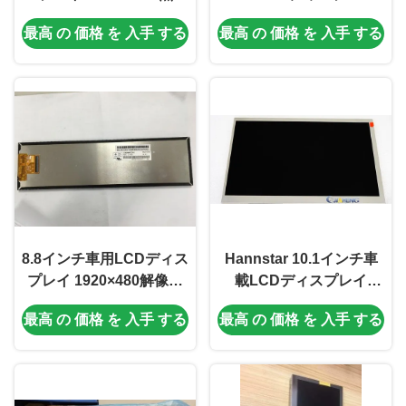
と320 ((RGB) ×234 自動
640×480ピクセル 車載モ
最高 の 価格 を 入手 する
最高 の 価格 を 入手 する
車用ダッシュボードのピ
ニター用
クセル数
8.8インチ車用LCDディス
Hannstar 10.1インチ車
プレイ 1920×480解像度
載LCDディスプレイ
と30K時間の使用寿命
1280*720ピクセル 60ピ
最高 の 価格 を 入手 する
最高 の 価格 を 入手 する
ンコネクタ 600 cd/m²輝
度 TFT LCDスクリーンパ
ネル