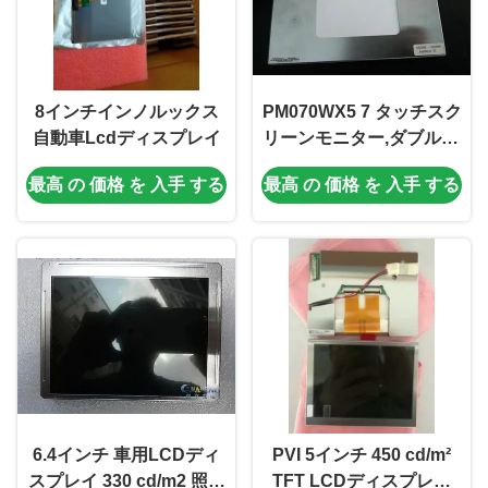
8インチインノルックス
PM070WX5 7 タッチスク
自動車Lcdディスプレイ
リーンモニター,ダブル30
ピンカーLcdスクリーン
最高 の 価格 を 入手 する
最高 の 価格 を 入手 する
DVDプレーヤー
6.4インチ 車用LCDディ
PVI 5インチ 450 cd/m²
スプレイ 330 cd/m2 照明
TFT LCDディスプレイ