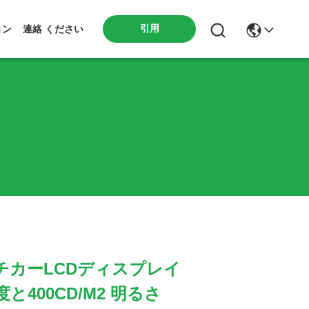
引用
ョン
連絡 ください
インチカーLCDディスプレイ
像度と400CD/m2 明るさ