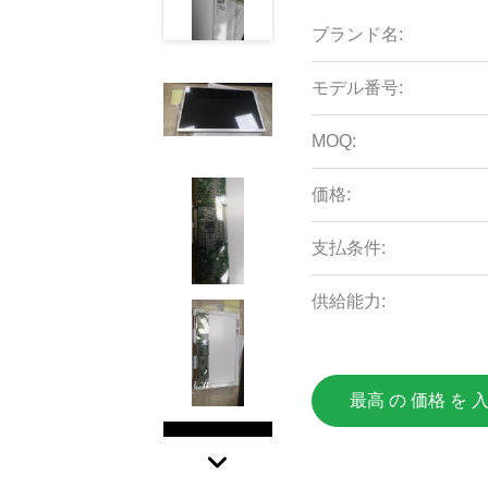
ブランド名:
モデル番号:
MOQ:
価格:
支払条件:
供給能力:
最高 の 価格 を 