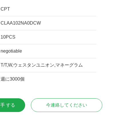
CPT
CLAA102NA0DCW
10PCS
negotiable
T/T,W,ウェスタンユニオン,マネーグラム
週に3000個
入手 する
今連絡してください