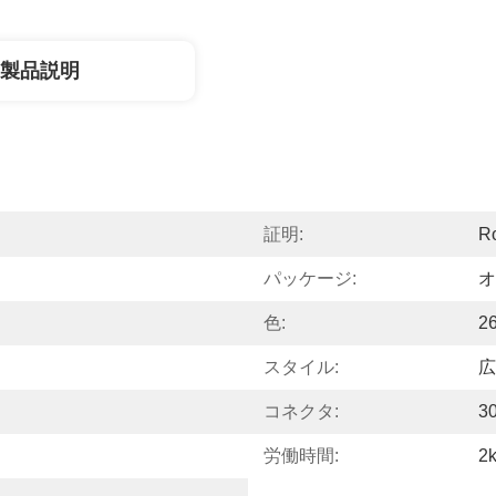
製品説明
証明:
R
パッケージ:
オ
色:
2
スタイル:
広
コネクタ:
3
労働時間:
2