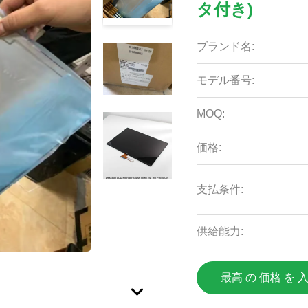
タ付き)
ブランド名:
モデル番号:
MOQ:
価格:
支払条件:
供給能力:
最高 の 価格 を 