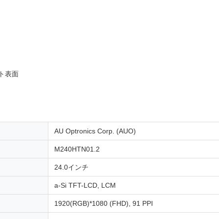
ト表面
AU Optronics Corp. (AUO)
M240HTN01.2
24.0インチ
a-Si TFT-LCD, LCM
1920(RGB)*1080 (FHD), 91 PPI