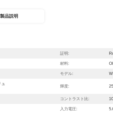
製品説明
証明:
R
材料:
O
モデル:
W
リュ
輝度:
2
コントラスト比:
1
入力電圧:
5