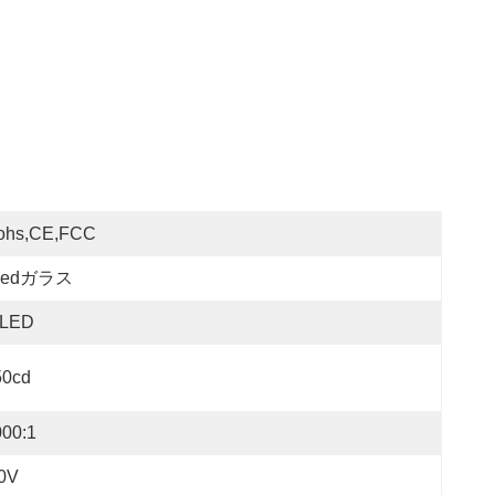
ohs,CE,FCC
ledガラス
LED
50cd
000:1
.0V