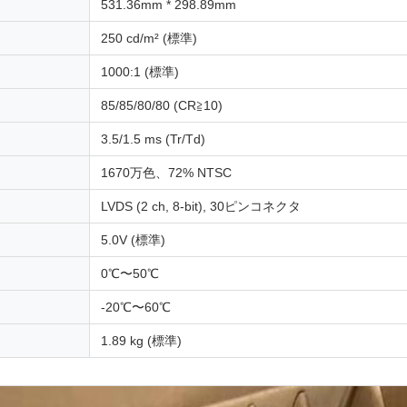
531.36mm * 298.89mm
250 cd/m² (標準)
1000:1 (標準)
85/85/80/80 (CR≧10)
3.5/1.5 ms (Tr/Td)
1670万色、72% NTSC
LVDS (2 ch, 8-bit), 30ピンコネクタ
5.0V (標準)
0℃〜50℃
-20℃〜60℃
1.89 kg (標準)