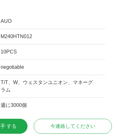
AUO
M240HTN012
10PCS
negotiable
T/T、W、ウェスタンユニオン、マネーグ
ラム
週に3000個
入手 する
今連絡してください