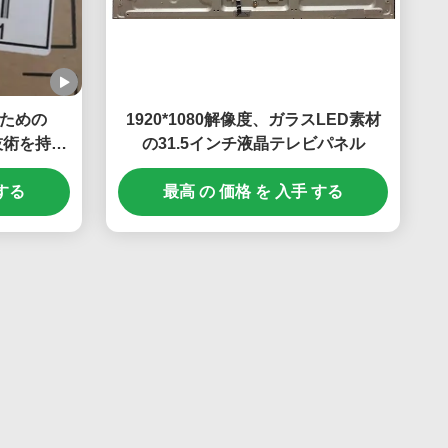
ための
1920*1080解像度、ガラスLED素材
S技術を持つ
の31.5インチ液晶テレビパネル
パネル
 する
最高 の 価格 を 入手 する