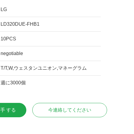
LG
LD320DUE-FHB1
10PCS
negotiable
T/T,W,ウェスタンユニオン,マネーグラム
週に3000個
入手 する
今連絡してください