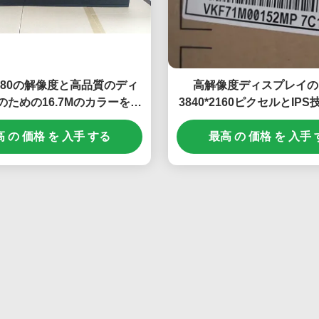
×1080の解像度と高品質のディ
高解像度ディスプレイの
のための16.7Mのカラーを持
3840*2160ピクセルとIP
スクリーンLCDテレビパネ
43インチLCDテレビ
 の 価格 を 入手 する
ル
最高 の 価格 を 入手