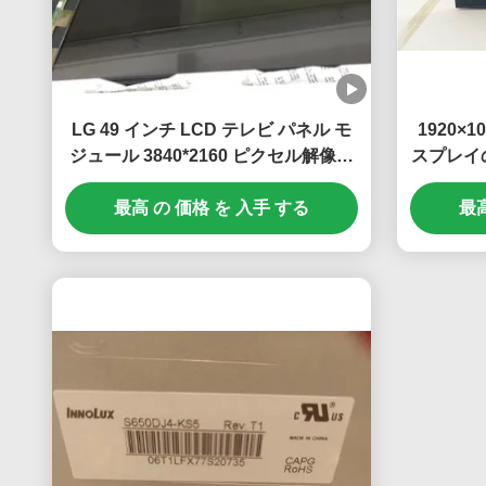
LG 49 インチ LCD テレビ パネル モ
1920
ジュール 3840*2160 ピクセル解像度
スプレイ
と 100 PIN UHD ディスプレイ
つワイド
最高 の 価格 を 入手 する
最高