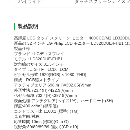
ハイライト:
タッチスクリーンディス
製品説明
高輝度 LCD タッチ スクリーン モニター 400CCD/M2 LD320DUE
新品の 32 インチ LG-Philip LCD モニター LD320DUE-FH
製品仕様
ブランド：
LGディスプレイ
モデル：
LD320DUE-FHB1
対角線のサイズ:
31.5インチ
タイプ：
a-Si TFT-LCD、LCM
ピクセル形式:
1920(RGB) × 1080 [FHD]
構成：
RGB縦ストライプ
アクティブエリア:
698.4(H)×392.85(V)mm
外形寸法:
723.4(H)×422.9(V)mm
ベゼル領域:
703.4(H)×397.9(V)mm
表面処理:
アンチグレア(ヘイズ1%)、ハードコート(3H)
輝度:
400 cd/m² (標準値)
コントラスト比:
1100:1 (標準) (TM)
見る方向:
対称
応答時間:
10ms (標準)(G to G)
視野角:
89/89/89/89 (最小)(CR ≥10)