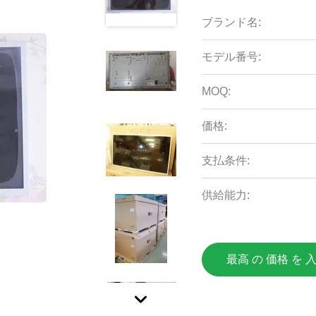
ブランド名:
モデル番号:
MOQ:
価格:
支払条件:
供給能力:
最高 の 価格 を 