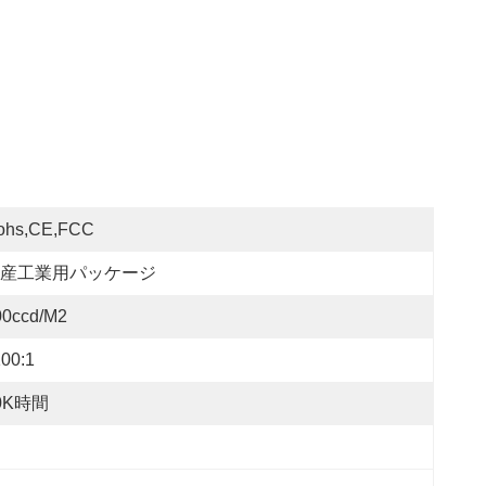
ohs,CE,FCC
産工業用パッケージ
00ccd/m2
00:1
0K時間