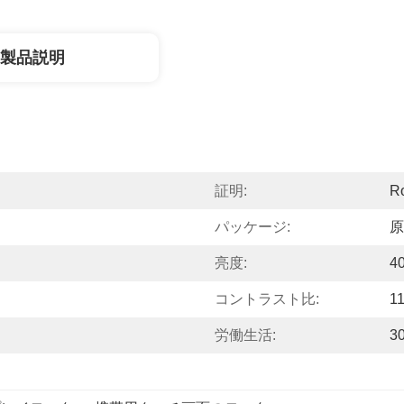
製品説明
証明:
R
パッケージ:
原
亮度:
4
コントラスト比:
11
労働生活:
3