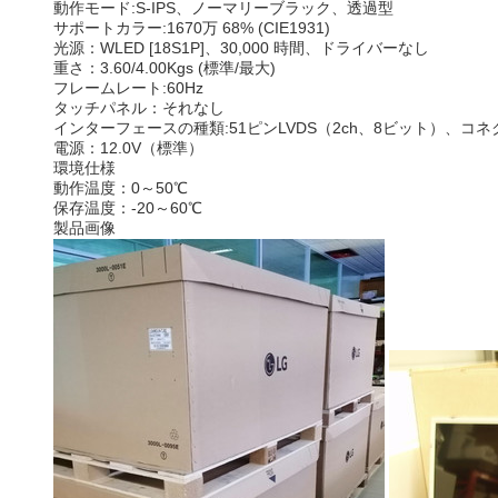
動作モード:
S-IPS、ノーマリーブラック、透過型
サポートカラー:
1670万 68% (CIE1931)
光源：
WLED [18S1P]、30,000 時間、ドライバーなし
重さ：
3.60/4.00Kgs (標準/最大)
フレームレート:
60Hz
タッチパネル：
それなし
インターフェースの種類:
51ピンLVDS（2ch、8ビット）、コネ
電源：
12.0V（標準）
環境仕様
動作温度：0～50℃
保存温度：-20～60℃
製品画像