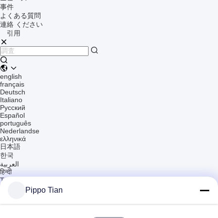
事件
よくある質問
連絡 ください
引用
english
français
Deutsch
Italiano
Русский
Español
português
Nederlandse
ελληνικά
日本語
한국
العربية
हिन्दी
Türkçe
indonesia
Pippo Tian
tiếng Việt
ไทย
বাংলা