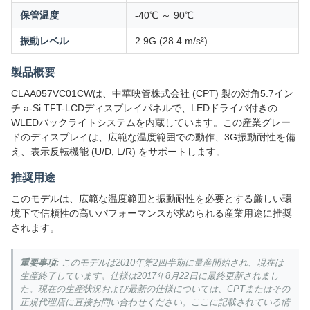
保管温度
-40℃ ～ 90℃
振動レベル
2.9G (28.4 m/s²)
製品概要
CLAA057VC01CWは、中華映管株式会社 (CPT) 製の対角5.7イン
チ a-Si TFT-LCDディスプレイパネルで、LEDドライバ付きの
WLEDバックライトシステムを内蔵しています。この産業グレー
ドのディスプレイは、広範な温度範囲での動作、3G振動耐性を備
え、表示反転機能 (U/D, L/R) をサポートします。
推奨用途
このモデルは、広範な温度範囲と振動耐性を必要とする厳しい環
境下で信頼性の高いパフォーマンスが求められる産業用途に推奨
されます。
重要事項:
このモデルは2010年第2四半期に量産開始され、現在は
生産終了しています。仕様は2017年8月22日に最終更新されまし
た。現在の生産状況および最新の仕様については、CPTまたはその
正規代理店に直接お問い合わせください。ここに記載されている情