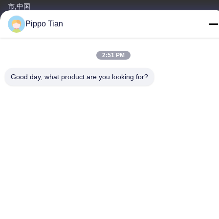
市,中国
Pippo Tian
テレ
86--13590447319
2:51 PM
Good day, what product are you looking for?
プライバシーポリシー
|
地図
中国 良い 品質 E インク LCD ディスプレイ 提供者 著作権 -2026
FOCUS VISION TECHNOLOGY LIMITED すべて 権利は保護され
ています.