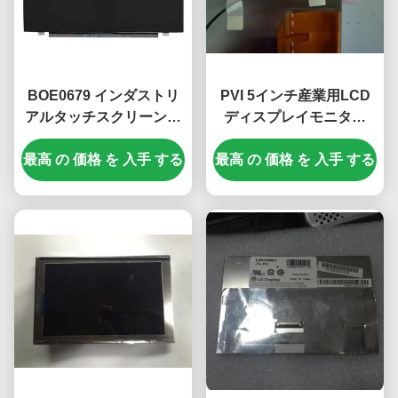
BOE0679 インダストリ
PVI 5インチ産業用LCD
アルタッチスクリーンモ
ディスプレイモニター
ニター 15.6 インチ
480*480ピクセルと
最高 の 価格 を 入手 する
1920×1080 ピクセル
最高 の 価格 を 入手 する
450cd/m2 明るさ
500cd/m2 明るさ
PD050OX1
EV156FHM-N10