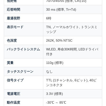
視野角
70/70/45/55 (標準, CR≧10)
応答時間
30 ms (標準, Tr+Td)
最適視野
6時
表示モード
TN, ノーマルホワイト, トランスミ
ッシブ
色深度
262K, 50% NTSC
バックライトシステム
WLED, 寿命30K時間, LEDドライバ
付き
質量
110g (標準)
タッチスクリーン
なし
信号タイプ
TTL (1チャンネル, 6ビット), 40ピ
ンコネクタ
電源電圧
3.3V (標準)
動作温度
-30℃ ～ 85℃