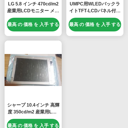
LG 5.8 インチ 470cd/m2
UMPC用WLEDバックラ
産業用LCDモニター メル
イトTFT-LCDパネル付き
セデス A180 車用GPSナ
4.8インチ800*480ピクセ
最高 の 価格 を 入手 する
ビゲーター用40ピン接続
最高 の 価格 を 入手 する
ル産業用LCDディスプレ
器
イ
シャープ 10.4インチ 高輝
度 350cd/m2 産業用LCD
ディスプレイ 640*480ピ
最高 の 価格 を 入手 する
クセル解像度