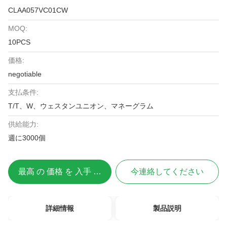
CLAA057VC01CW
MOQ:
10PCS
価格:
negotiable
支払条件:
T/T、W、ウェスタンユニオン、マネーグラム
供給能力:
週に3000個
最高 の 価格 を 入手 する
今連絡してください
詳細情報
製品説明