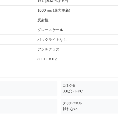
161 (典型的な RF)
1000 ms (最大更新)
反射性
グレースケール
バックライトなし
アンチグラス
80.0 ± 8.0 g
コネクタ
33ピン FPC
タッチパネル
触れない