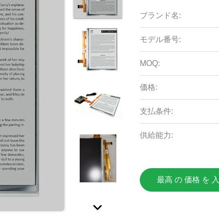
ブランド名:
モデル番号:
MOQ:
価格:
支払条件:
供給能力:
最高 の 価格 を 