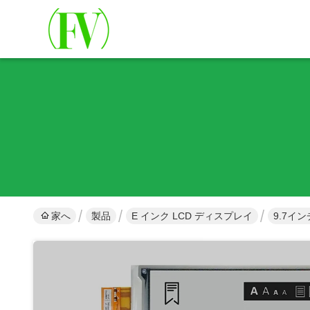
家へ
製品
E インク LCD ディスプレイ
9.7イ