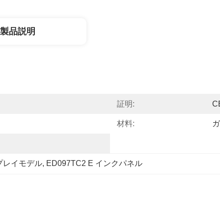
製品説明
証明:
C
材料:
ガ
スプレイモデル
, 
ED097TC2 E インクパネル