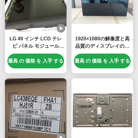
LG 49 インチ LCD テレ
1920×1080の解像度と高
ビ パネル モジュール
品質のディスプレイのた
3840*2160 ピクセル解像
めの16.7Mのカラーを持
最高 の 価格 を 入手 する
度と 100 PIN UHD ディ
最高 の 価格 を 入手 する
つワイドスクリーンLCD
スプレイ
テレビパネル