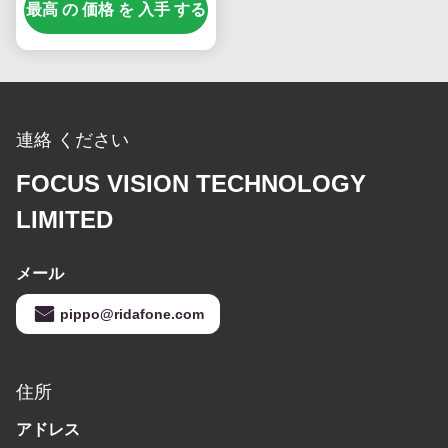
最高 の 価格 を 入手 する
トライプ LED テレビ モ
ジュール
連絡 ください
FOCUS VISION TECHNOLOGY
LIMITED
メール
pippo@ridafone.com
住所
アドレス