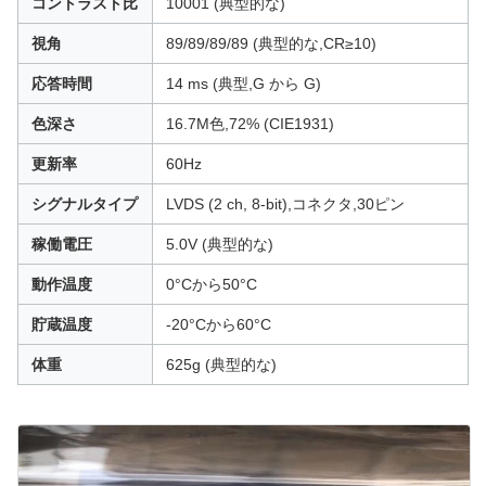
コントラスト比
10001 (典型的な)
視角
89/89/89/89 (典型的な,CR≥10)
応答時間
14 ms (典型,G から G)
色深さ
16.7M色,72% (CIE1931)
更新率
60Hz
シグナルタイプ
LVDS (2 ch, 8-bit),コネクタ,30ピン
稼働電圧
5.0V (典型的な)
動作温度
0°Cから50°C
貯蔵温度
-20°Cから60°C
体重
625g (典型的な)