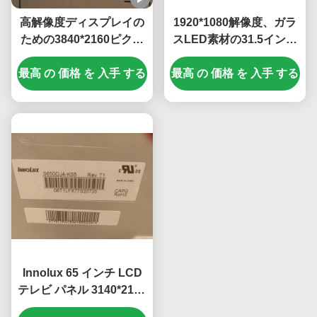
高解像度ディスプレイの
1920*1080解像度、ガラ
ための3840*2160ピクセ
スLED素材の31.5インチ
ルとIPS技術を持つ43イ
液晶テレビパネル
最高 の 価格 を 入手 する
ンチLCDテレビパネル
最高 の 価格 を 入手 する
Innolux 65 インチ LCD
テレビ パネル 3140*2160
ピクセルと RGB 垂直ス