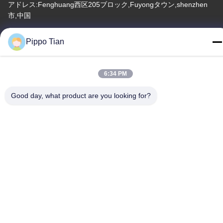
アドレス:Fenghuang西区205ブロック,Fuyongタウン,shenzhen
市,中国
テレ
Pippo Tian
86--13590447319
6:34 PM
Good day, what product are you looking for?
プライバシーポリシー
|
地図
中国 良い 品質 E インク LCD ディスプレイ 提供者 著作権 -2026
FOCUS VISION TECHNOLOGY LIMITED すべて 権利は保護され
ています.