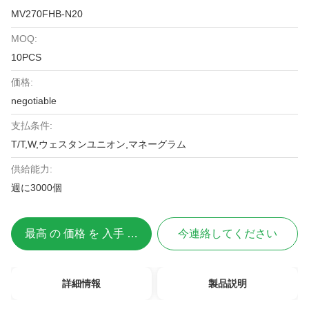
MV270FHB-N20
MOQ:
10PCS
価格:
negotiable
支払条件:
T/T,W,ウェスタンユニオン,マネーグラム
供給能力:
週に3000個
最高 の 価格 を 入手 する
今連絡してください
詳細情報
製品説明