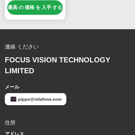
ピクセルと RGB 垂直ス
最高 の 価格 を 入手 する
トライプ LED テレビ モ
ジュール
連絡 ください
FOCUS VISION TECHNOLOGY
LIMITED
メール
pippo@ridafone.com
住所
アドレス