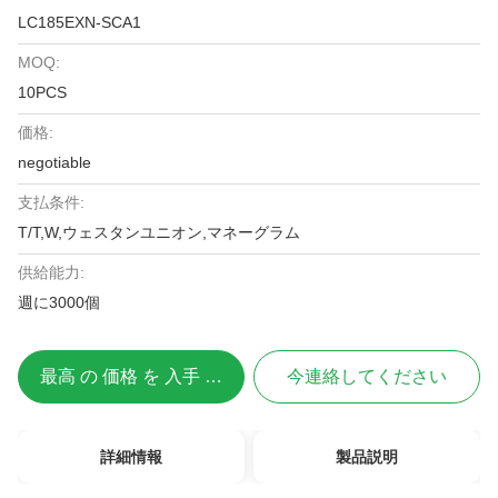
LC185EXN-SCA1
MOQ:
10PCS
価格:
negotiable
支払条件:
T/T,W,ウェスタンユニオン,マネーグラム
供給能力:
週に3000個
最高 の 価格 を 入手 する
今連絡してください
詳細情報
製品説明