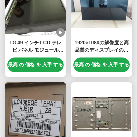
LG 49 インチ LCD テレ
1920×1080の解像度と高
ビ パネル モジュール
品質のディスプレイのた
3840*2160 ピクセル解像
めの16.7Mのカラーを持
最高 の 価格 を 入手 する
度と 100 PIN UHD ディ
最高 の 価格 を 入手 する
つワイドスクリーンLCD
スプレイ
テレビパネル