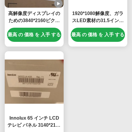
高解像度ディスプレイの
1920*1080解像度、ガラ
ための3840*2160ピクセ
スLED素材の31.5インチ
ルとIPS技術を持つ43イ
液晶テレビパネル
最高 の 価格 を 入手 する
ンチLCDテレビパネル
最高 の 価格 を 入手 する
Innolux 65 インチ LCD
テレビ パネル 3140*2160