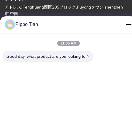
アドレス:Fenghuang西区205ブロック,Fuyongタウン,shenzhen
市,中国
Pippo Tian
テレ
86--13590447319
11:06 AM
Good day, what product are you looking for?
プライバシーポリシー
|
地図
中国 良い 品質 E インク LCD ディスプレイ 提供者 著作権 -2026
FOCUS VISION TECHNOLOGY LIMITED すべて 権利は保護され
ています.