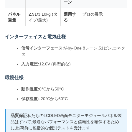
ーン
パネル
2.91/3.10kg (タ
適用す
プロの展示
重量
イプ/最大)
る
インターフェイスと電気仕様
信号インターフェース:
V-by-One 8レーン,51ピン,コネク
タ
入力電圧:
12.0V (典型的な)
環境仕様
動作温度:
0°Cから50°C
保存温度:
-20°Cから60°C
品質保証
私たちのLCDLED画面モニターモジュールパネル製
品はすべて,最適なパフォーマンスと信頼性を確保するため
に,出荷前に包括的な個別テストを受けます.