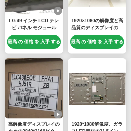
LG 49 インチ LCD テレ
1920×1080の解像度と高
ビ パネル モジュール
品質のディスプレイのた
3840*2160 ピクセル解像
めの16.7Mのカラーを持
最高 の 価格 を 入手 する
度と 100 PIN UHD ディ
最高 の 価格 を 入手 する
つワイドスクリーンLCD
スプレイ
テレビパネル
高解像度ディスプレイの
1920*1080解像度、ガラ