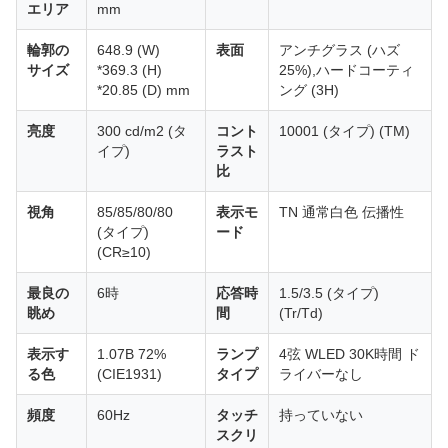
エリア
mm
輪郭の
648.9 (W)
表面
アンチグラス (ハズ
サイズ
*369.3 (H)
25%),ハードコーティ
*20.85 (D) mm
ング (3H)
亮度
300 cd/m2 (タ
コント
10001 (タイプ) (TM)
イプ)
ラスト
比
視角
85/85/80/80
表示モ
TN 通常白色 伝播性
(タイプ)
ード
(CR≥10)
最良の
6時
応答時
1.5/3.5 (タイプ)
眺め
間
(Tr/Td)
表示す
1.07B 72%
ランプ
4弦 WLED 30K時間 ド
る色
(CIE1931)
タイプ
ライバーなし
頻度
60Hz
タッチ
持っていない
スクリ