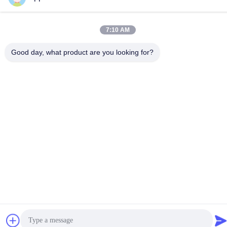
テレ
86--13590447319
7:10 AM
Good day, what product are you looking for?
プライバシーポリシー
|
地図
中国 良い 品質 E インク LCD ディスプレイ 提供者 著作権 -2026
FOCUS VISION TECHNOLOGY LIMITED すべて 権利は保護され
ています.