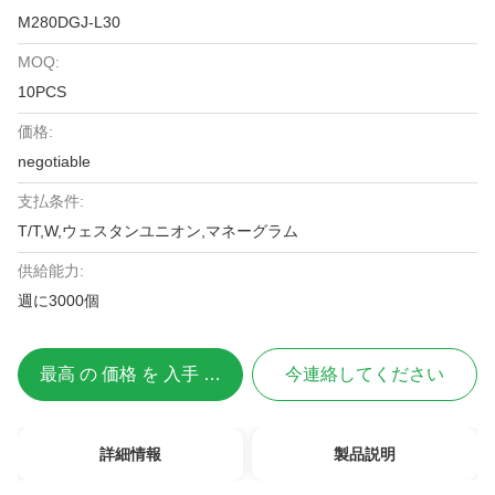
M280DGJ-L30
MOQ:
10PCS
価格:
negotiable
支払条件:
T/T,W,ウェスタンユニオン,マネーグラム
供給能力:
週に3000個
最高 の 価格 を 入手 する
今連絡してください
詳細情報
製品説明