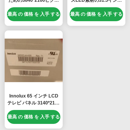
ための3840*2160ピクセ
スLED素材の31.5インチ
ルとIPS技術を持つ43イ
液晶テレビパネル
最高 の 価格 を 入手 する
ンチLCDテレビパネル
最高 の 価格 を 入手 する
Innolux 65 インチ LCD
テレビ パネル 3140*2160
ピクセルと RGB 垂直ス
最高 の 価格 を 入手 する
トライプ LED テレビ モ
ジュール